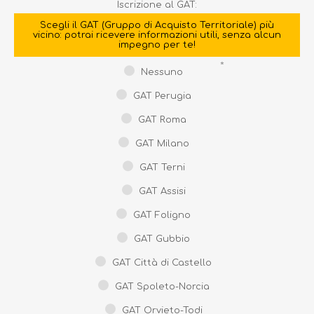
Iscrizione al GAT:
Scegli il GAT (Gruppo di Acquisto Territoriale) più
vicino: potrai ricevere informazioni utili, senza alcun
impegno per te!
*
Nessuno
GAT Perugia
GAT Roma
GAT Milano
GAT Terni
GAT Assisi
GAT Foligno
GAT Gubbio
GAT Città di Castello
GAT Spoleto-Norcia
GAT Orvieto-Todi