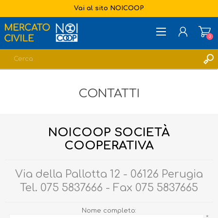
Vai al sito NOICOOP
0
REGISTRATI
CONTATTI
ACCESSO
LISTA DEI DESIDERI
0
NOICOOP SOCIETÀ
COOPERATIVA
Via della Pallotta 12 - 06126 Perugia
Tel. 075 5837666 - Fax 075 5837665
Nome completo: