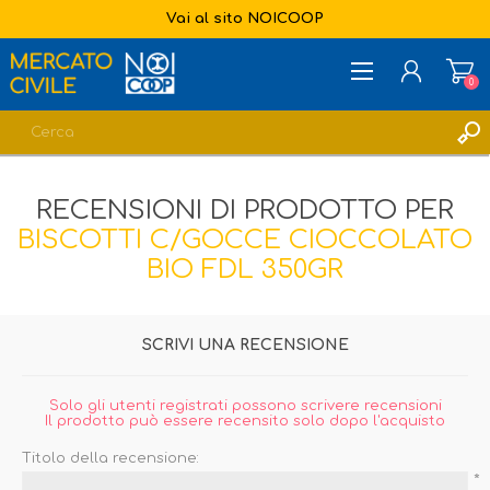
Vai al sito NOICOOP
0
REGISTRATI
RECENSIONI DI PRODOTTO PER
ACCESSO
BISCOTTI C/GOCCE CIOCCOLATO
LISTA DEI DESIDERI
0
BIO FDL 350GR
SCRIVI UNA RECENSIONE
Solo gli utenti registrati possono scrivere recensioni
Il prodotto può essere recensito solo dopo l'acquisto
Titolo della recensione:
*