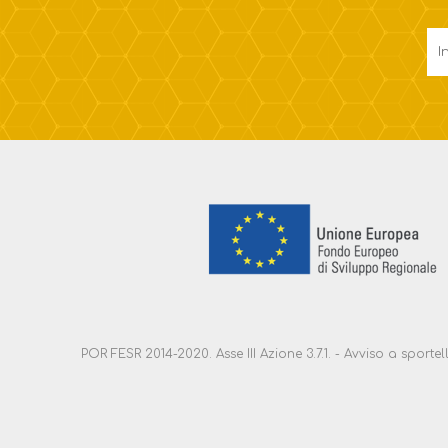
POR FESR 2014-2020. Asse III Azione 3.7.1. - Avviso a sport