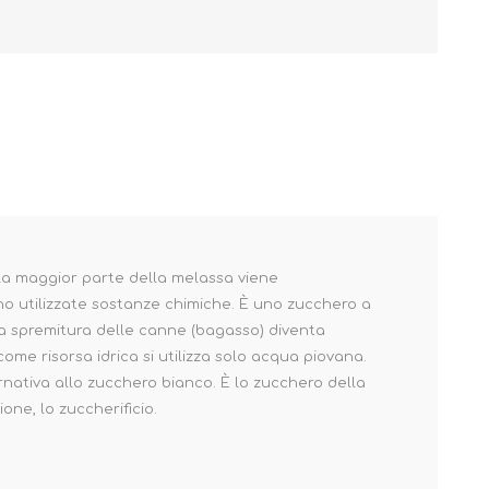
 la maggior parte della melassa viene
o utilizzate sostanze chimiche. È uno zucchero a
la spremitura delle canne (bagasso) diventa
me risorsa idrica si utilizza solo acqua piovana.
rnativa allo zucchero bianco. È lo zucchero della
one, lo zuccherificio.