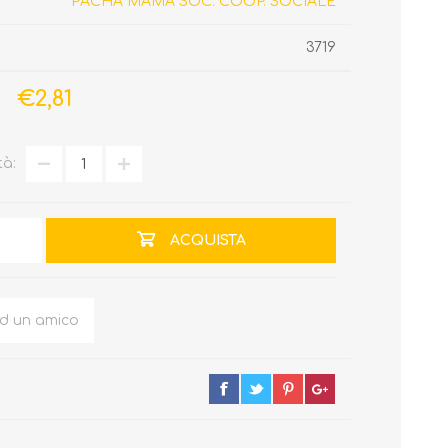
PACHA MAMA SOC. COOP. SOCIALE
3719
€2,81
tà:
ACQUISTA