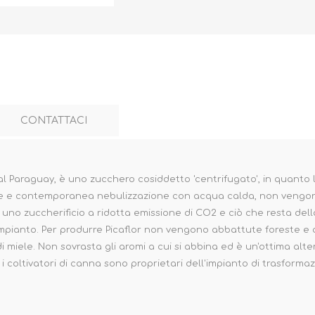
CONTATTACI
l Paraguay, è uno zucchero cosiddetto 'centrifugato', in quanto
one e contemporanea nebulizzazione con acqua calda, non vengon
 uno zuccherificio a ridotta emissione di CO2 e ciò che resta del
impianto. Per produrre Picaflor non vengono abbattute foreste e co
 miele. Non sovrasta gli aromi a cui si abbina ed è un'ottima alte
 i coltivatori di canna sono proprietari dell'impianto di trasformazi