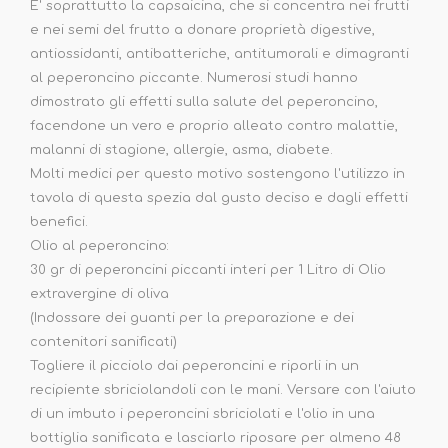
E' soprattutto la capsaicina, che si concentra nei frutti
e nei semi del frutto a donare proprietà digestive,
antiossidanti, antibatteriche, antitumorali e dimagranti
al peperoncino piccante. Numerosi studi hanno
dimostrato gli effetti sulla salute del peperoncino,
facendone un vero e proprio alleato contro malattie,
malanni di stagione, allergie, asma, diabete.
Molti medici per questo motivo sostengono l'utilizzo in
tavola di questa spezia dal gusto deciso e dagli effetti
benefici.
Olio al peperoncino:
30 gr di peperoncini piccanti interi per 1 Litro di Olio
extravergine di oliva
(Indossare dei guanti per la preparazione e dei
contenitori sanificati)
Togliere il picciolo dai peperoncini e riporli in un
recipiente sbriciolandoli con le mani. Versare con l'aiuto
di un imbuto i peperoncini sbriciolati e l'olio in una
bottiglia sanificata e lasciarlo riposare per almeno 48