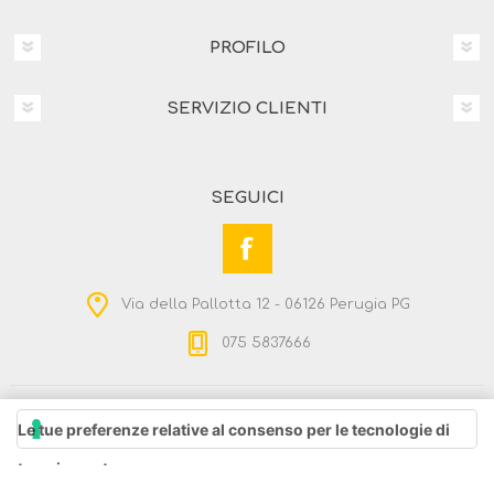
PROFILO
SERVIZIO CLIENTI
SEGUICI
Via della Pallotta 12 - 06126 Perugia PG
075 5837666
Copyright © 2026 Noicoop - Mercato civile. Tutti i diritti
Le tue preferenze relative al consenso per le tecnologie di
SORT
DISPLAY
riservati
Powered by
nopCommerce
tracciamento