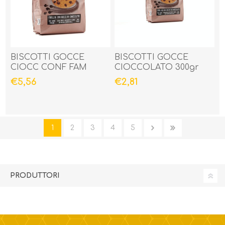
BISCOTTI GOCCE
BISCOTTI GOCCE
CIOCC CONF FAM
CIOCCOLATO 300gr
700gr
€5,56
€2,81
1
2
3
4
5
PRODUTTORI