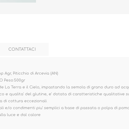
CONTATTACI
 Agr, Piticchio di Arcevia (AN)
 Peso:500gr
de La Terra e il Cielo, impastando la semola di grano duro ad acqu
ico e qualita' del glutine, e' dotata di caratteristiche qualitativ
 di cottura eccezionali.
ali e/o condimenti piu' semplici a base di passata o polpa di pomo
lla luce e dal calore