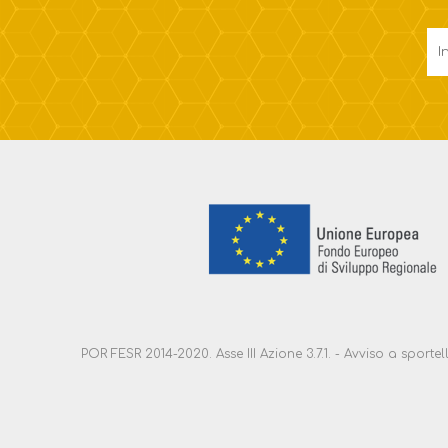
POR FESR 2014-2020. Asse III Azione 3.7.1. - Avviso a sport