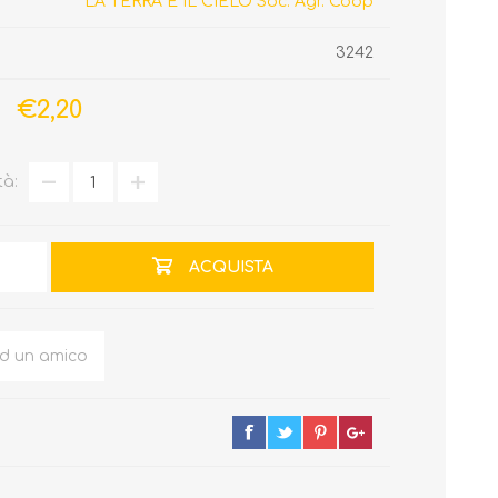
LA TERRA E IL CIELO Soc. Agr. Coop
3242
€2,20
tà:
ACQUISTA