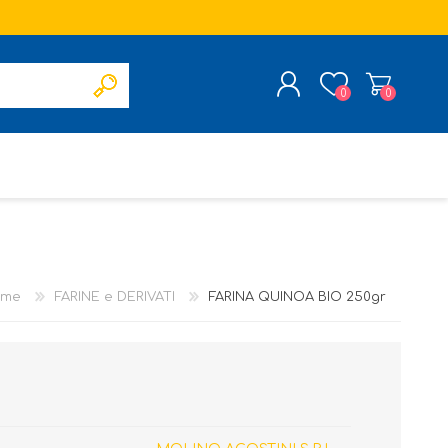
0
0
REGISTRATI
ACCESSO
ome
FARINE e DERIVATI
FARINA QUINOA BIO 250gr