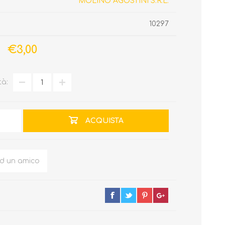
MOLINO AGOSTINI S.R.L.
10297
€3,00
tà:
ACQUISTA