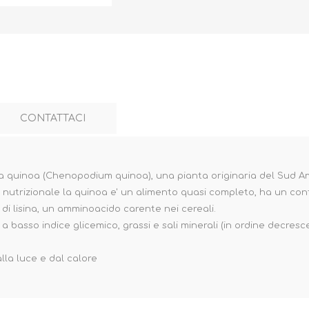
CONTATTACI
lla quinoa (Chenopodium quinoa), una pianta originaria del Sud A
a nutrizionale la quinoa e' un alimento quasi completo, ha un co
 di lisina, un amminoacido carente nei cereali.
asso indice glicemico, grassi e sali minerali (in ordine decrescen
lla luce e dal calore