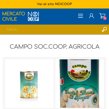
Vai al sito NOICOOP
0
REGISTRATI
CAMPO SOC.COOP. AGRICOLA
ACCESSO
LISTA DEI DESIDERI
0