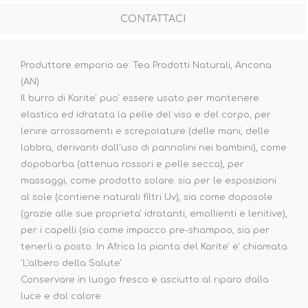
CONTATTACI
Produttore emporio ae: Tea Prodotti Naturali, Ancona
(AN)
Il burro di Karite' puo' essere usato per mantenere
elastica ed idratata la pelle del viso e del corpo, per
lenire arrossamenti e screpolature (delle mani, delle
labbra, derivanti dall'uso di pannolini nei bambini), come
dopobarba (attenua rossori e pelle secca), per
massaggi, come prodotto solare: sia per le esposizioni
al sole (contiene naturali filtri Uv), sia come doposole
(grazie alle sue proprieta' idratanti, emollienti e lenitive),
per i capelli (sia come impacco pre-shampoo, sia per
tenerli a posto. In Africa la pianta del Karite' e' chiamata
'L'albero della Salute'.
Conservare in luogo fresco e asciutto al riparo dalla
luce e dal calore