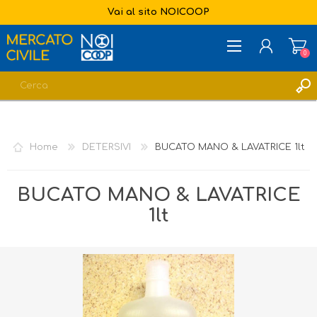
Vai al sito NOICOOP
0
REGISTRATI
ACCESSO
Home
DETERSIVI
BUCATO MANO & LAVATRICE 1lt
LISTA DEI DESIDERI
0
BUCATO MANO & LAVATRICE
1lt