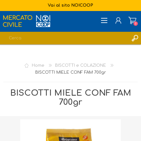
Vai al sito NOICOOP
0
REGISTRATI
ACCESSO
Home
BISCOTTI e COLAZIONE
LISTA DEI DESIDERI
0
BISCOTTI MIELE CONF FAM 700gr
BISCOTTI MIELE CONF FAM
700gr