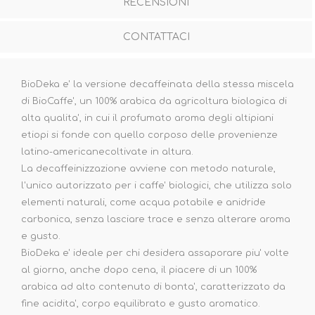
RECENSIONI
CONTATTACI
BioDeka e' la versione decaffeinata della stessa miscela
di BioCaffe', un 100% arabica da agricoltura biologica di
alta qualita', in cui il profumato aroma degli altipiani
etiopi si fonde con quello corposo delle provenienze
latino-americanecoltivate in altura.
La decaffeinizzazione avviene con metodo naturale,
l'unico autorizzato per i caffe' biologici, che utilizza solo
elementi naturali, come acqua potabile e anidride
carbonica, senza lasciare trace e senza alterare aroma
e gusto.
BioDeka e' ideale per chi desidera assaporare piu' volte
al giorno, anche dopo cena, il piacere di un 100%
arabica ad alto contenuto di bonta', caratterizzato da
fine acidita', corpo equilibrato e gusto aromatico.