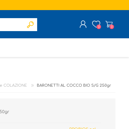
0
0
REGISTRATI
ACCESSO
 e COLAZIONE
BARONETTI AL COCCO BIO S/G 250gr
50gr