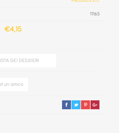
PROBIOS s.r.l.
11165
€4,15
ISTA DEI DESIDERI